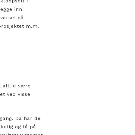
ktoppsett i
legge inn
 varsel på
i prosjektet m.m.
il alltid være
et ved visse
e gang. Da har de
kkelig og få på