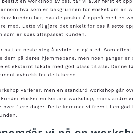
bestilt en workshop av oss, tar vi aller først et o
gjennom hva som er bakgrunnen for ønsket om en w
behov kunden har, hva de ønsker å oppnå med en w
re med. Dette vil gjøre det enkelt for oss å sette o
an som er spesialtilpasset kunden.
r satt er neste steg å avtale tid og sted. Som oftest
e dem på deres hjemmebane, men noen ganger er de
ie et eksternt lokale med god plass til alle. Denne l
mment avbrekk for deltakerne.
rkshop varierer, men en standard workshop går ov
 kunder ønsker en kortere workshop, mens andre ø
over flere dager. Dette kommer vi frem til en god 
unden.
nnomgår vi på en worksh