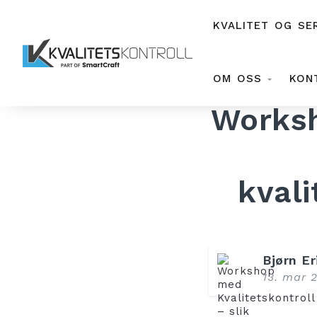
KVALITET OG SE
OM OSS
KON
Worksh
kvali
Bjørn Er
13. mar 