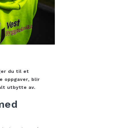
r du til et
e oppgaver, blir
lt utbytte av.
 med