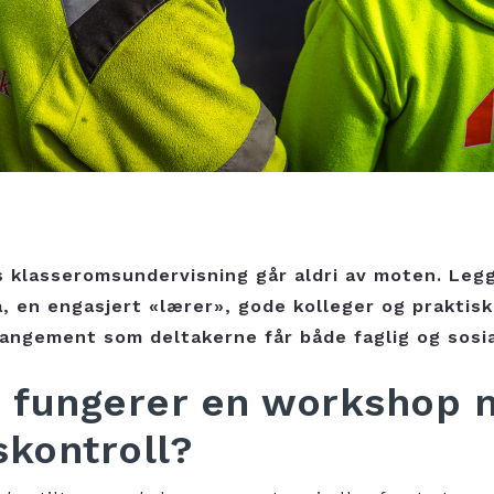
klasseromsundervisning går aldri av moten. Legge
, en engasjert «lærer», gode kolleger og praktisk
rangement som deltakerne får både faglig og sosia
 fungerer en workshop
skontroll?