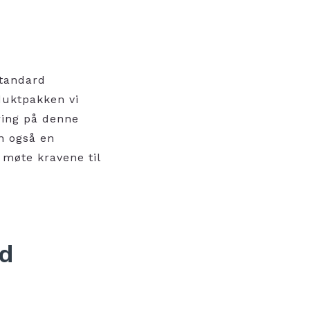
standard
duktpakken vi
ring på denne
n også en
å møte kravene til
ed