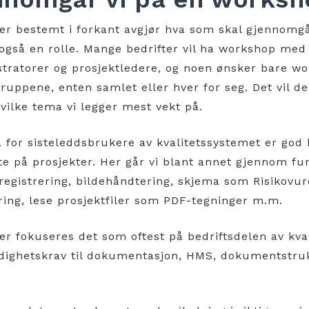
er bestemt i forkant avgjør hva som skal gjennom
r også en rolle. Mange bedrifter vil ha workshop me
tratorer og prosjektledere, og noen ønsker bare wo
gruppene, enten samlet eller hver for seg. Det vil de
vilke tema vi legger mest vekt på.
for sisteleddsbrukere av kvalitetssystemet er god
te på prosjekter. Her går vi blant annet gjennom f
ksregistrering, bildehåndtering, skjema som Risikovu
ering, lese prosjektfiler som PDF-tegninger m.m.
er fokuseres det som oftest på bedriftsdelen av kva
ighetskrav til dokumentasjon, HMS, dokumentstruk