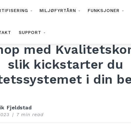
RTIFISERING
MILJØFYRTÅRN
FUNKSJONER
TAKT
SUPPORT
op med Kvalitetskon
slik kickstarter du
tetssystemet i din be
ik Fjeldstad
2023
|
7 min read