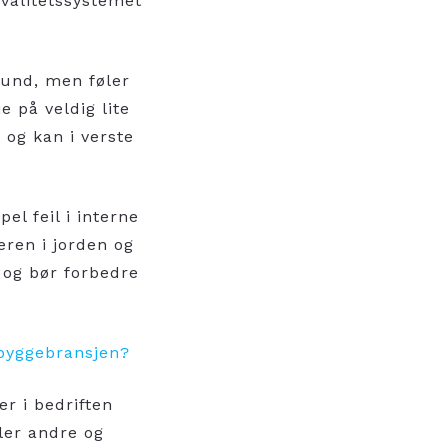
kvalitetssystemet
stund, men føler
e på veldig lite
, og kan i verste
pel feil i interne
eren i jorden og
 og bør forbedre
 byggebransjen?
er i bedriften
ller andre og