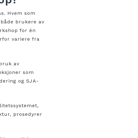
gås. Hvem som
d både brukere av
rkshop for én
rfor variere fra
 bruk av
unksjoner som
rdering og SJA-
litetssystemet,
tur, prosedyrer