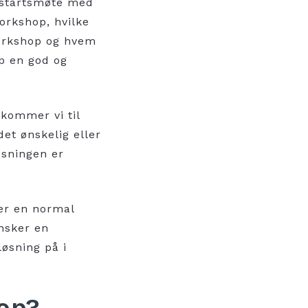
ppstartsmøte med
orkshop, hvilke
orkshop og hvem
pp en god og
 kommer vi til
t ønskelig eller
øsningen er
er en normal
nsker en
løsning på i
op?