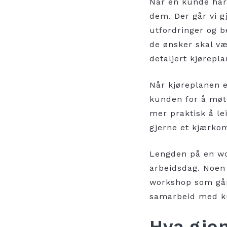
Når en kunde har 
dem. Der går vi 
utfordringer og 
de ønsker skal væ
detaljert kjørepl
Når kjøreplanen e
kunden for å møt
mer praktisk å le
gjerne et kjærko
Lengden på en wo
arbeidsdag. Noen
workshop som går 
samarbeid med k
Hva gje