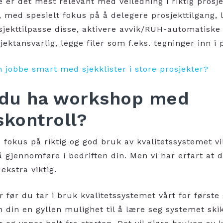
e er det mest relevant med veiledning i riktig prosje
, med spesielt fokus på å delegere prosjekttilgang, 
osjekttilpasse disse, aktivere avvik/RUH-automatiske
sjektansvarlig, legge filer som f.eks. tegninger inn 
 jobbe smart med sjekklister i store prosjekter?
 du ha workshop med
skontroll?
fokus på riktig og god bruk av kvalitetssystemet
v
å gjennomføre i bedriften din. Men vi har erfart at d
 ekstra viktig.
er før du tar i bruk kvalitetssystemet vårt for først
en din en gyllen mulighet til å lære seg systemet ski