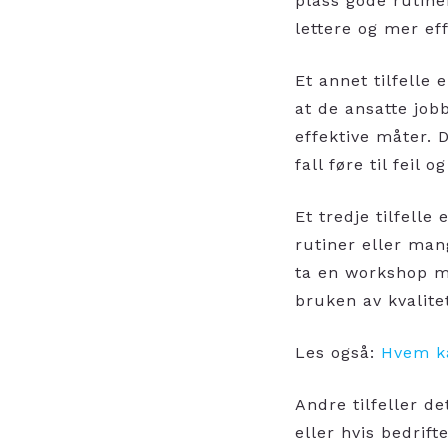
plass gode rutine
lettere og mer ef
Et annet tilfelle
at de ansatte job
effektive måter. D
fall føre til feil
Et tredje tilfelle
rutiner eller man
ta en workshop m
bruken av kvalite
Les også:
Hvem ka
Andre tilfeller d
eller hvis bedrift