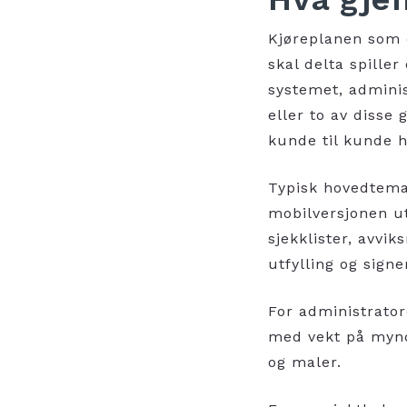
Kjøreplanen som 
skal delta spille
systemet, adminis
eller to av disse 
kunde til kunde h
Typisk hovedtema 
mobilversjonen u
sjekklister, avvi
utfylling og sign
For administrator
med vekt på mynd
og maler.