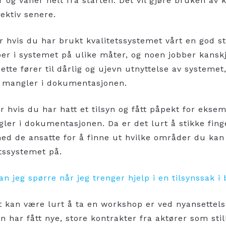
r og vaner helt fra starten. Det vil gjøre bruken av 
fektiv senere.
 er hvis du har brukt kvalitetssystemet vårt en god 
ber i systemet på ulike måter, og noen jobber kanskj
ette fører til dårlig og ujevn utnyttelse av systemet
 og mangler i dokumentasjonen.
 er hvis du har hatt et tilsyn og fått påpekt for eksem
gler i dokumentasjonen. Da er det lurt å stikke fing
ed de ansatte for å finne ut hvilke områder du kan
tssystemet på.
n jeg spørre når jeg trenger hjelp i en tilsynssak i
et kan være lurt å ta en workshop er ved nyansettels
en har fått nye, store kontrakter fra aktører som sti