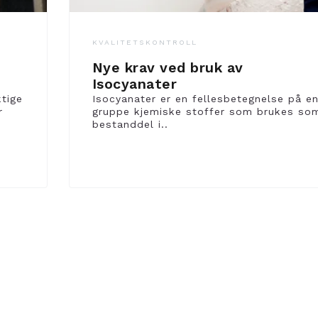
KVALITETSKONTROLL
Nye krav ved bruk av
Isocyanater
ktige
Isocyanater er en fellesbetegnelse på e
r
gruppe kjemiske stoffer som brukes so
bestanddel i..