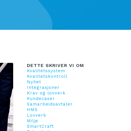
DETTE SKRIVER VI OM
Kvalitetssystem
Kvalitetskontroll
Nyhet
Integrasjoner
Krav og lovverk
Kundecaser
Samarbeidsavtaler
HMS
Lovverk
Miljø
SmartCraft