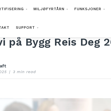
RTIFISERING
MILJØFYRTÅRN
FUNKSJONER
TAKT
SUPPORT
vi på Bygg Reis Deg 
aft
2025
|
3 min read