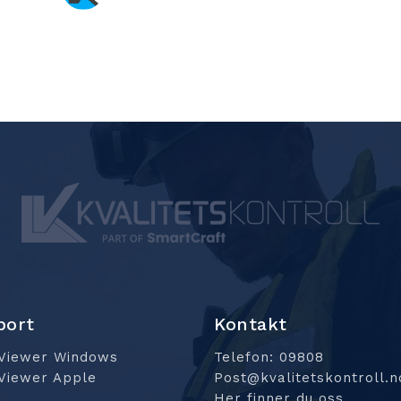
port
Kontakt
Viewer Windows
Telefon: 09808
Viewer Apple
Post@kvalitetskontroll.n
Her finner du oss