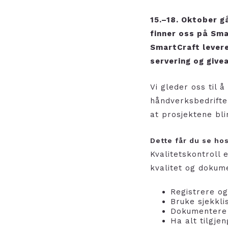
15.–18. Oktober g
finner oss på Sma
SmartCraft levere
servering og give
Vi gleder oss til 
håndverksbedrifte
at prosjektene bli
Dette får du se ho
Kvalitetskontroll 
kvalitet og dokum
Registrere og
Bruke sjekkli
Dokumentere 
Ha alt tilgje