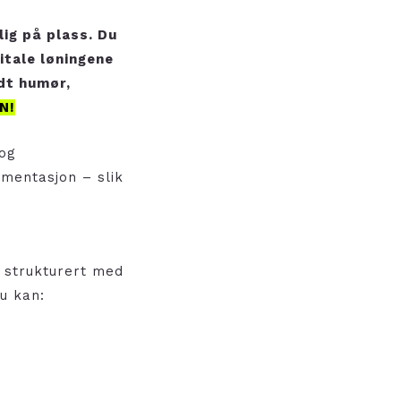
lig på plass. Du
itale løningene
dt humør,
N!
 og
umentasjon – slik
e strukturert med
u kan: