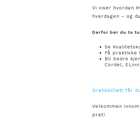
Vi viser hvordan K
hverdagen – og d
Derfor bør du ta t
Se Kvalitetsko
Få praktiske 
Bli bedre kje
Cordel, ELin
Gratisbillett får 
Velkommen innom 
prat!