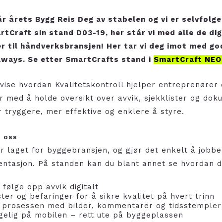
år årets Bygg Reis Deg av stabelen og vi er selvfølge
rtCraft sin stand D03-19, her står vi med alle de dig
r til håndverksbransjen! Her tar vi deg imot med go
aways. Se etter SmartCrafts stand i
SmartCraft NEO
å vise hvordan Kvalitetskontroll hjelper entreprenører
r med å holde oversikt over avvik, sjekklister og dok
r tryggere, mer effektive og enklere å styre.
s oss
er laget for byggebransjen, og gjør det enkelt å jobb
entasjon. På standen kan du blant annet se hvordan d
 følge opp avvik digitalt
ster og befaringer for å sikre kvalitet på hvert trinn
prosessen med bilder, kommentarer og tidsstempler
ngelig på mobilen – rett ute på byggeplassen