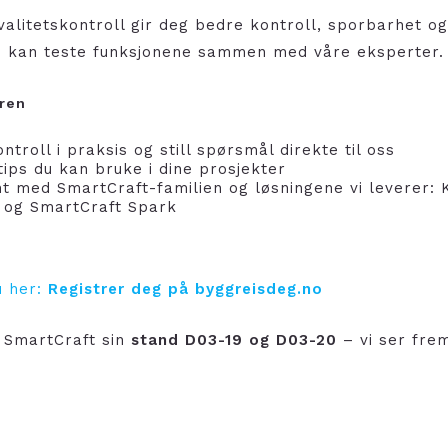
valitetskontroll gir deg bedre kontroll, sporbarhet og
u kan teste funksjonene sammen med våre eksperter.
uren
ntroll i praksis og still spørsmål direkte til oss
tips du kan bruke i dine prosjekter
nt med SmartCraft-familien og løsningene vi leverer: K
n og SmartCraft Spark
du her:
Registrer deg på byggreisdeg.no
SmartCraft sin
stand D03-19 og D03-20
– vi ser frem